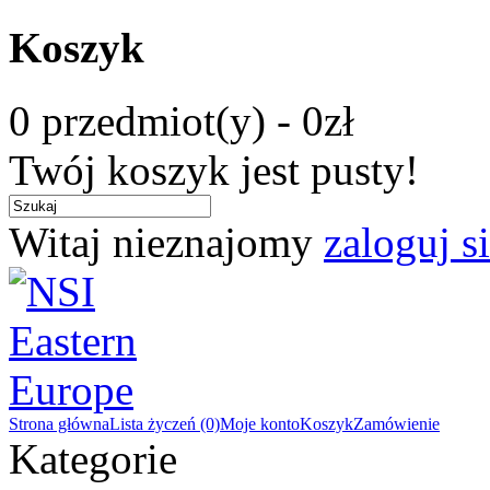
Koszyk
0 przedmiot(y) - 0zł
Twój koszyk jest pusty!
Witaj nieznajomy
zaloguj s
Strona główna
Lista życzeń (0)
Moje konto
Koszyk
Zamówienie
Kategorie