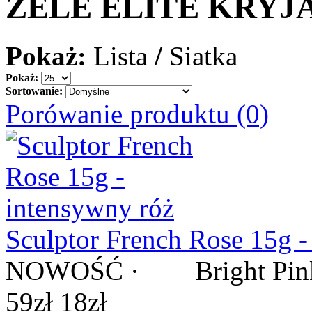
ZELE ELITE KRYJ
Pokaż:
Lista
/
Siatka
Pokaż:
Sortowanie:
Porówanie produktu (0)
Sculptor French Rose 15g -
NOWOŚĆ · Bright Pink / R
59zł
18zł