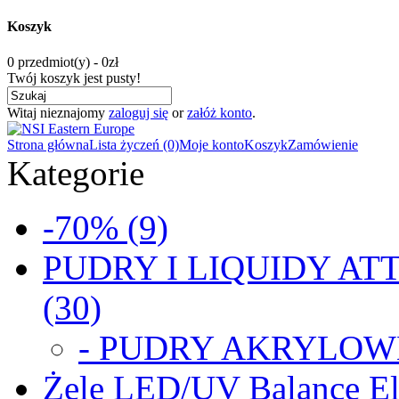
Koszyk
0 przedmiot(y) - 0zł
Twój koszyk jest pusty!
Witaj nieznajomy
zaloguj się
or
załóż konto
.
Strona główna
Lista życzeń (0)
Moje konto
Koszyk
Zamówienie
Kategorie
-70% (9)
PUDRY I LIQUIDY ATT
(30)
- PUDRY AKRYLOWE
Żele LED/UV Balance Eli