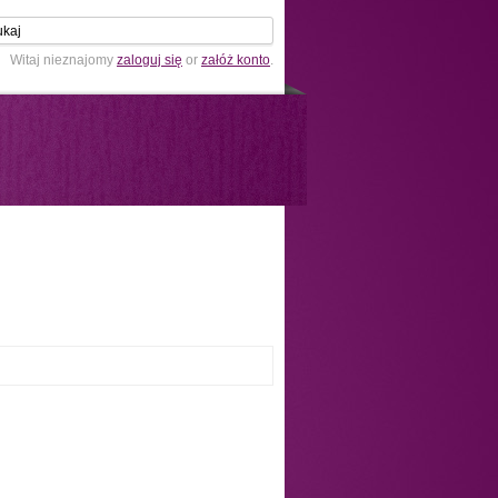
Witaj nieznajomy
zaloguj się
or
załóż konto
.