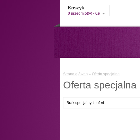
Koszyk
0 przedmiot(y) - 0zł
Strona główna
»
Oferta specjalna
Oferta specjalna
Brak specjalnych ofert.