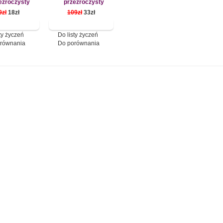
ezroczysty
przezroczysty
9zł
18zł
109zł
33zł
ty życzeń
Do listy życzeń
równania
Do porównania