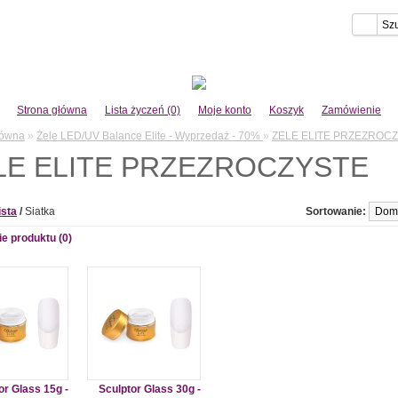
Strona główna
Lista życzeń (0)
Moje konto
Koszyk
Zamówienie
łówna
»
Żele LED/UV Balance Elite - Wyprzedaż - 70%
»
ZELE ELITE PRZEZROC
LE ELITE PRZEZROCZYSTE
ista
/
Siatka
Sortowanie:
e produktu (0)
or Glass 15g -
Sculptor Glass 30g -