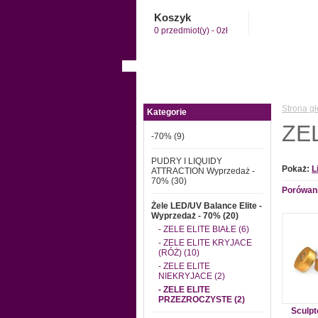
Koszyk
0 przedmiot(y) - 0zł
Strona g
Kategorie
ZE
-70% (9)
PUDRY I LIQUIDY
Pokaż:
L
ATTRACTION Wyprzedaż -
70% (30)
Porówani
Żele LED/UV Balance Elite -
Wyprzedaż - 70% (20)
- ZELE ELITE BIAŁE (6)
- ZELE ELITE KRYJACE
(RÓŻ) (10)
- ZELE ELITE
NIEKRYJACE (2)
- ZELE ELITE
PRZEZROCZYSTE (2)
Sculpt