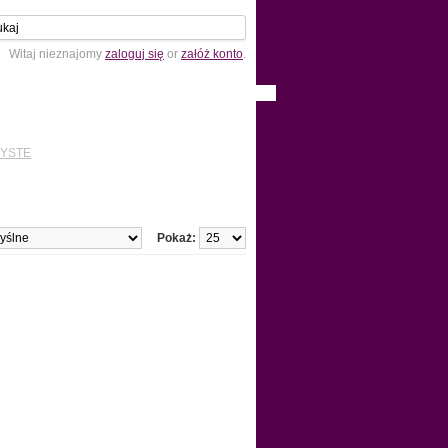
Witaj nieznajomy
zaloguj się
or
załóż konto
.
ZYSTE
Pokaż: