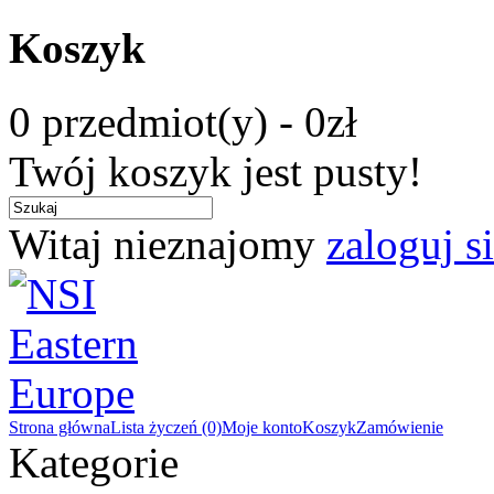
Koszyk
0 przedmiot(y) - 0zł
Twój koszyk jest pusty!
Witaj nieznajomy
zaloguj s
Strona główna
Lista życzeń (0)
Moje konto
Koszyk
Zamówienie
Kategorie