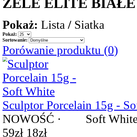
ZELE ELITE BIAŁE
Pokaż:
Lista
/
Siatka
Pokaż:
Sortowanie:
Porówanie produktu (0)
Sculptor Porcelain 15g - So
NOWOŚĆ · Soft White - na
59zł
18zł