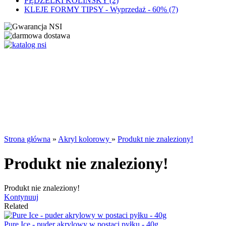
PĘDZELKI KOLINSKY (2)
KLEJE FORMY TIPSY - Wyprzedaż - 60% (7)
Strona główna
»
Akryl kolorowy
»
Produkt nie znaleziony!
Produkt nie znaleziony!
Produkt nie znaleziony!
Kontynuuj
Related
Pure Ice - puder akrylowy w postaci pyłku - 40g