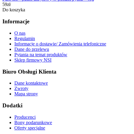
59zł
Do koszyka
Informacje
O nas
Regulamin
Informacje o dostawie/ Zamówienia telefoniczne
Dane do przelewu
Pytania na temat produktów
Sklep firmowy NSI
Biuro Obsługi Klienta
Dane kontaktowe
Zwroty
Mapa strony
Dodatki
Producenci
Bony podarunkowe
Oferty specjalne