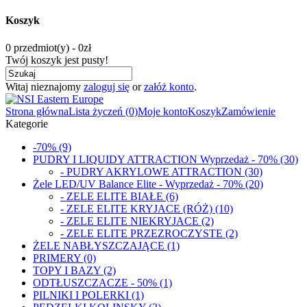
Koszyk
0 przedmiot(y) - 0zł
Twój koszyk jest pusty!
Witaj nieznajomy
zaloguj się
or
załóż konto
.
Strona główna
Lista życzeń (0)
Moje konto
Koszyk
Zamówienie
Kategorie
-70% (9)
PUDRY I LIQUIDY ATTRACTION Wyprzedaż - 70% (30)
- PUDRY AKRYLOWE ATTRACTION (30)
Żele LED/UV Balance Elite - Wyprzedaż - 70% (20)
- ZELE ELITE BIAŁE (6)
- ZELE ELITE KRYJACE (RÓŻ) (10)
- ZELE ELITE NIEKRYJACE (2)
- ZELE ELITE PRZEZROCZYSTE (2)
ŻELE NABŁYSZCZAJĄCE (1)
PRIMERY (0)
TOPY I BAZY (2)
ODTŁUSZCZACZE - 50% (1)
PILNIKI I POLERKI (1)