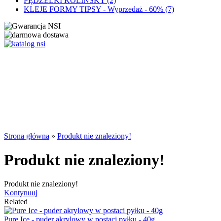
PĘDZELKI KOLINSKY (2)
KLEJE FORMY TIPSY - Wyprzedaż - 60% (7)
Strona główna
»
Produkt nie znaleziony!
Produkt nie znaleziony!
Produkt nie znaleziony!
Kontynuuj
Related
Pure Ice - puder akrylowy w postaci pyłku - 40g