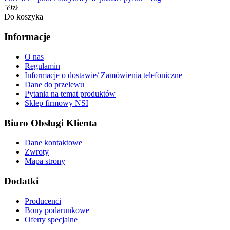
59zł
Do koszyka
Informacje
O nas
Regulamin
Informacje o dostawie/ Zamówienia telefoniczne
Dane do przelewu
Pytania na temat produktów
Sklep firmowy NSI
Biuro Obsługi Klienta
Dane kontaktowe
Zwroty
Mapa strony
Dodatki
Producenci
Bony podarunkowe
Oferty specjalne