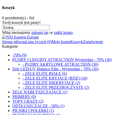
Koszyk
0 przedmiot(y) - 0zł
Twój koszyk jest pusty!
Witaj nieznajomy
zaloguj się
or
załóż konto
.
Strona główna
Lista życzeń (0)
Moje konto
Koszyk
Zamówienie
Kategorie
-70% (9)
PUDRY I LIQUIDY ATTRACTION Wyprzedaż - 70% (30)
- PUDRY AKRYLOWE ATTRACTION (30)
Żele LED/UV Balance Elite - Wyprzedaż - 70% (20)
- ZELE ELITE BIAŁE (6)
- ZELE ELITE KRYJACE (RÓŻ) (10)
- ZELE ELITE NIEKRYJACE (2)
- ZELE ELITE PRZEZROCZYSTE (2)
ŻELE NABŁYSZCZAJĄCE (1)
PRIMERY (0)
TOPY I BAZY (2)
ODTŁUSZCZACZE - 50% (1)
PILNIKI I POLERKI (1)