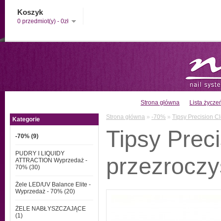
Koszyk
0 przedmiot(y) - 0zł
Strona główna
Lista życzeń
Strona główna
»
-70%
»
Tipsy Precision Cl
Kategorie
Tipsy Preci
-70% (9)
PUDRY I LIQUIDY
przezroczy
ATTRACTION Wyprzedaż -
70% (30)
Żele LED/UV Balance Elite -
Wyprzedaż - 70% (20)
ŻELE NABŁYSZCZAJĄCE
(1)