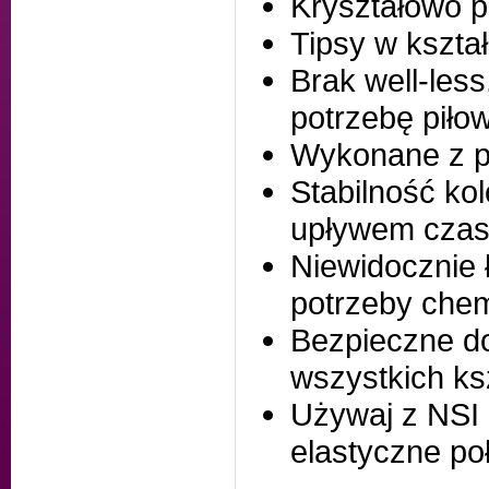
Kryształowo pr
Tipsy w kszta
Brak well-less
potrzebę piło
Wykonane z pl
Stabilność kol
upływem cza
Niewidocznie 
potrzeby chem
Bezpieczne d
wszystkich ks
Używaj z NSI
elastyczne po