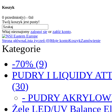
Koszyk
0 przedmiot(y) - 0zł
Twój koszyk jest pusty!
Witaj nieznajomy
zaloguj się
or
załóż konto
.
Strona główna
Lista życzeń (0)
Moje konto
Koszyk
Zamówienie
Kategorie
-70% (9)
PUDRY I LIQUIDY ATT
(30)
- PUDRY AKRYLOWE
Żele LED/UV Balance Eli