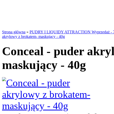
Strona główna
»
PUDRY I LIQUIDY ATTRACTION Wyprzedaż - 
akrylowy z brokatem- maskujący - 40g
Conceal - puder akry
maskujący - 40g