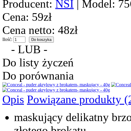
Producent:
NSI
|
Model:
75
Cena: 59zł
Cena netto: 48zł
Ilość:
- LUB -
Do listy życzeń
Do porównania
Opis
Powiązane produkty (
maskujący delikatny brz
złotego brokatu