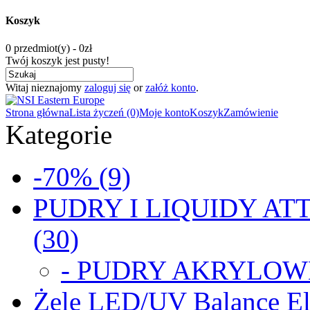
Koszyk
0 przedmiot(y) - 0zł
Twój koszyk jest pusty!
Witaj nieznajomy
zaloguj się
or
załóż konto
.
Strona główna
Lista życzeń (0)
Moje konto
Koszyk
Zamówienie
Kategorie
-70% (9)
PUDRY I LIQUIDY ATT
(30)
- PUDRY AKRYLOWE
Żele LED/UV Balance Eli