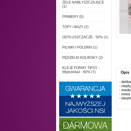
ŻELE NABŁYSZCZAJĄCE
(1)
PRIMERY (0)
TOPY I BAZY (2)
ODTŁUSZCZACZE - 50% (1)
PILNIKI I POLERKI (1)
PĘDZELKI KOLINSKY (2)
KLEJE FORMY TIPSY -
Wyprzedaż - 60% (7)
Opis
- delik
- ciepły
- mask
- nowa
- ideal