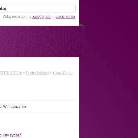
Witaj nieznajomy
zaloguj się
or
załóż konto
.
ATTRACTION
»
Pudry kryjące
»
Coral Pink -
ć:
W magazynie
 listy życzeń