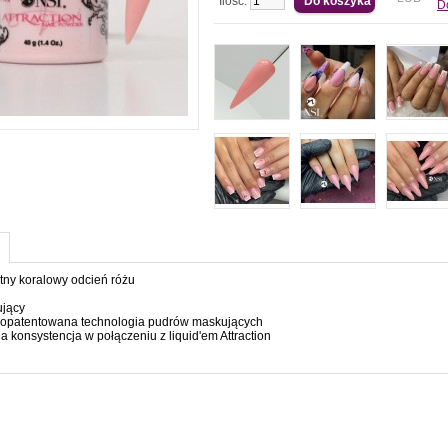
Ilość:
D
atny koralowy odcień różu
ujący
 opatentowana technologia pudrów maskujących
na konsystencja w połączeniu z liquid'em Attraction