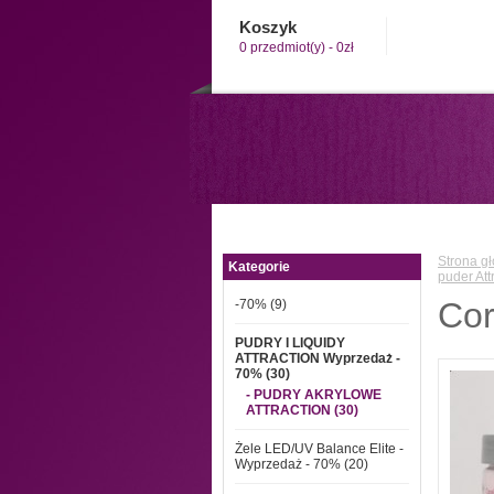
Koszyk
0 przedmiot(y) - 0zł
Strona g
Kategorie
puder Att
Cor
-70% (9)
PUDRY I LIQUIDY
ATTRACTION Wyprzedaż -
70% (30)
- PUDRY AKRYLOWE
ATTRACTION (30)
Żele LED/UV Balance Elite -
Wyprzedaż - 70% (20)