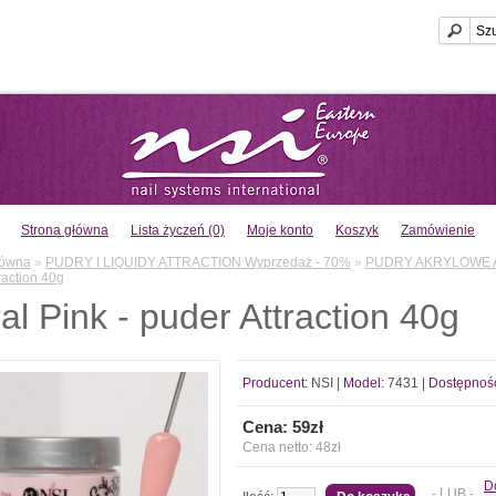
Strona główna
Lista życzeń (0)
Moje konto
Koszyk
Zamówienie
łówna
»
PUDRY I LIQUIDY ATTRACTION Wyprzedaż - 70%
»
PUDRY AKRYLOWE 
raction 40g
al Pink - puder Attraction 40g
Producent:
NSI
|
Model:
7431 |
Dostępnoś
Cena: 59zł
Cena netto: 48zł
Do
- LUB -