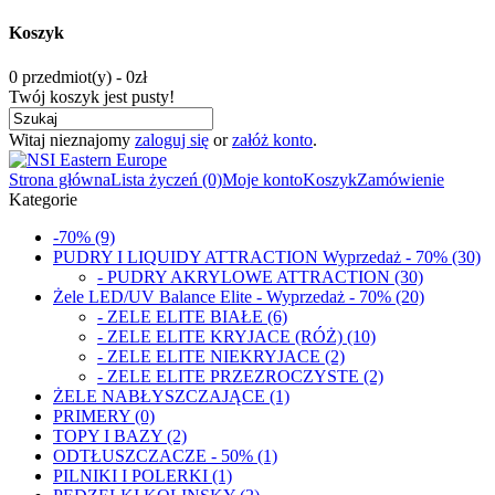
Koszyk
0 przedmiot(y) - 0zł
Twój koszyk jest pusty!
Witaj nieznajomy
zaloguj się
or
załóż konto
.
Strona główna
Lista życzeń (0)
Moje konto
Koszyk
Zamówienie
Kategorie
-70% (9)
PUDRY I LIQUIDY ATTRACTION Wyprzedaż - 70% (30)
- PUDRY AKRYLOWE ATTRACTION (30)
Żele LED/UV Balance Elite - Wyprzedaż - 70% (20)
- ZELE ELITE BIAŁE (6)
- ZELE ELITE KRYJACE (RÓŻ) (10)
- ZELE ELITE NIEKRYJACE (2)
- ZELE ELITE PRZEZROCZYSTE (2)
ŻELE NABŁYSZCZAJĄCE (1)
PRIMERY (0)
TOPY I BAZY (2)
ODTŁUSZCZACZE - 50% (1)
PILNIKI I POLERKI (1)