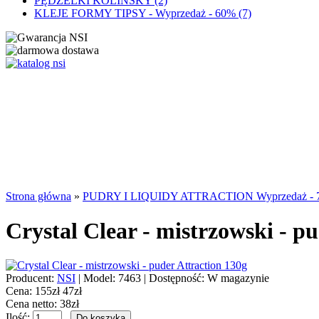
PĘDZELKI KOLINSKY (2)
KLEJE FORMY TIPSY - Wyprzedaż - 60% (7)
Strona główna
»
PUDRY I LIQUIDY ATTRACTION Wyprzedaż - 
Crystal Clear - mistrzowski - p
Producent:
NSI
|
Model:
7463 |
Dostępność:
W magazynie
Cena:
155zł
47zł
Cena netto: 38zł
Ilość: