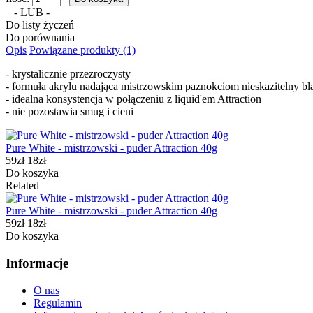
- LUB -
Do listy życzeń
Do porównania
Opis
Powiązane produkty (1)
- krystalicznie przezroczysty
- formuła akrylu nadająca mistrzowskim paznokciom nieskazitelny bl
- idealna konsystencja w połączeniu z liquid'em Attraction
- nie pozostawia smug i cieni
Pure White - mistrzowski - puder Attraction 40g
59zł
18zł
Do koszyka
Related
Pure White - mistrzowski - puder Attraction 40g
59zł
18zł
Do koszyka
Informacje
O nas
Regulamin