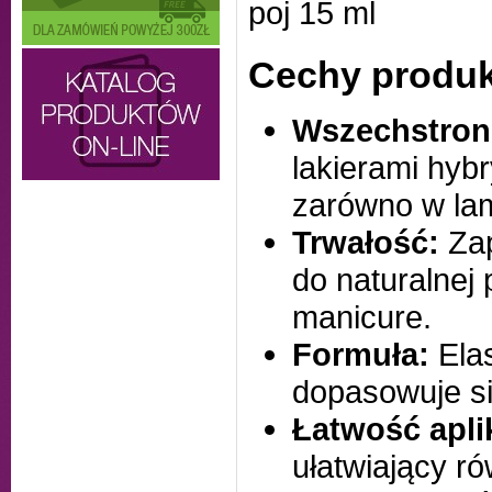
poj 15 ml
Cechy produk
Wszechstron
lakierami hyb
zarówno w lam
Trwałość:
Zap
do naturalnej 
manicure.
Formuła:
Elas
dopasowuje si
Łatwość aplik
ułatwiający r