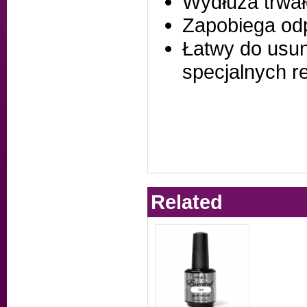
Wydłuża trwało
Zapobiega odp
Łatwy do usun
specjalnych 
Related