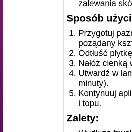
zalewania skó
Sposób użyci
Przygotuj paz
pożądany kszt
Odtłuść płytk
Nałóż cienką 
Utwardź w la
minuty).
Kontynuuj apl
i topu.
Zalety: