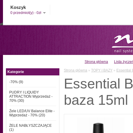
Koszyk
0 przedmiot(y) - 0zł
Strona główna
Lista życzeń
Strona główna
»
TOPY I BAZY
»
Essential
Kategorie
Essential 
-70% (9)
PUDRY I LIQUIDY
baza 15ml
ATTRACTION Wyprzedaż -
70% (30)
Żele LED/UV Balance Elite -
Wyprzedaż - 70% (20)
ŻELE NABŁYSZCZAJĄCE
(1)