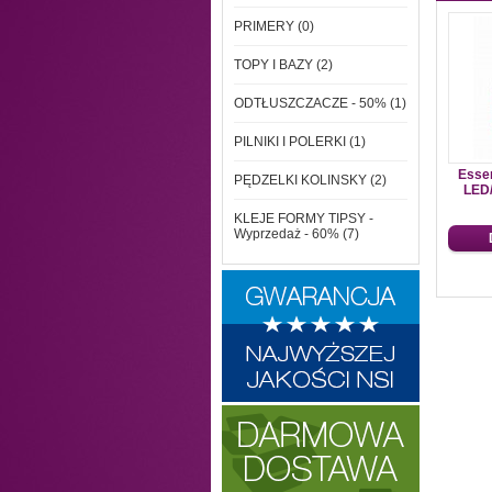
PRIMERY (0)
TOPY I BAZY (2)
ODTŁUSZCZACZE - 50% (1)
PILNIKI I POLERKI (1)
Essen
PĘDZELKI KOLINSKY (2)
LED/
KLEJE FORMY TIPSY -
Wyprzedaż - 60% (7)