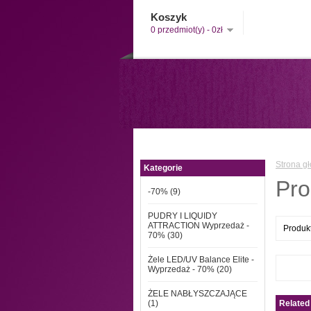
Koszyk
0 przedmiot(y) - 0zł
Strona g
Kategorie
Pro
-70% (9)
PUDRY I LIQUIDY
ATTRACTION Wyprzedaż -
Produkt
70% (30)
Żele LED/UV Balance Elite -
Wyprzedaż - 70% (20)
ŻELE NABŁYSZCZAJĄCE
(1)
Related