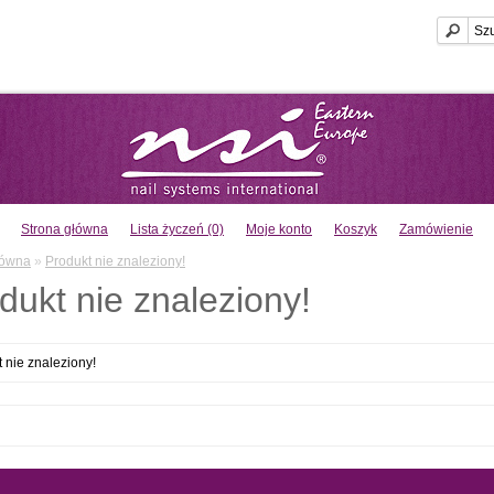
Strona główna
Lista życzeń (0)
Moje konto
Koszyk
Zamówienie
łówna
»
Produkt nie znaleziony!
dukt nie znaleziony!
 nie znaleziony!