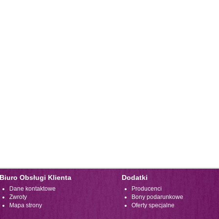
Biuro Obsługi Klienta
Dodatki
Dane kontaktowe
Producenci
Zwroty
Bony podarunkowe
Mapa strony
Oferty specjalne