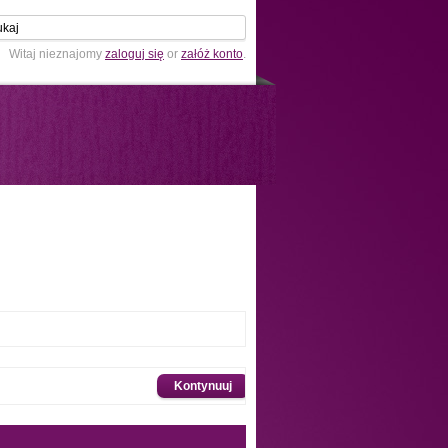
Witaj nieznajomy
zaloguj się
or
załóż konto
.
Kontynuuj