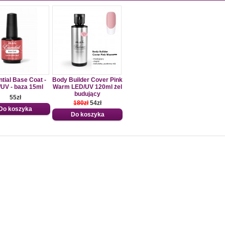
tial Base Coat -
Body Builder Cover Pink
UV - baza 15ml
Warm LED/UV 120ml żel
budujący
55zł
180zł
54zł
Do koszyka
Do koszyka